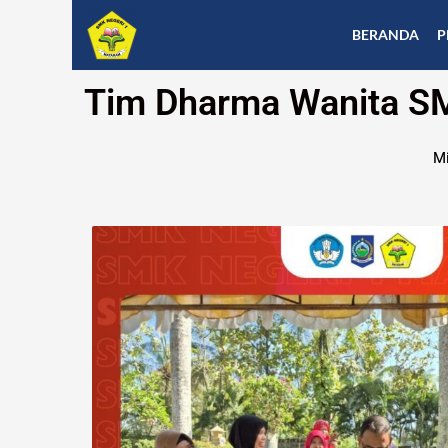
Skip
to
BERANDA
P
content
Tim Dharma Wanita S
Mi